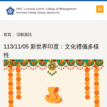
跳
到
主
要
內
容
首頁
活動資訊
區
113/11/05 新世界印度：文化禮儀多樣
性