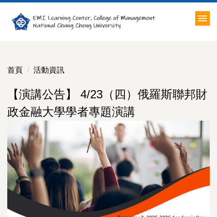
跳
到
主
要
內
容
首頁
活動資訊
區
【演講公告】 4/23（四）俄羅斯聯邦財
政金融大學學者專題演講