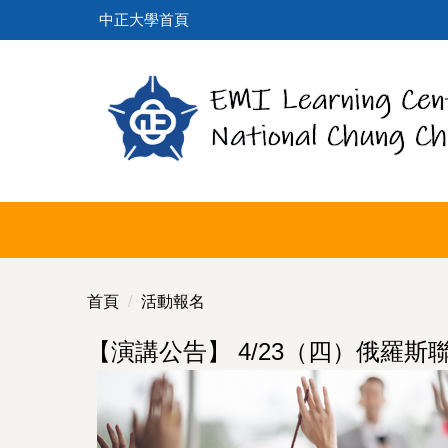
跳
中正大學首頁
到
主
要
內
容
區
首頁
活動報名
【演講公告】 4/23（四）俄羅