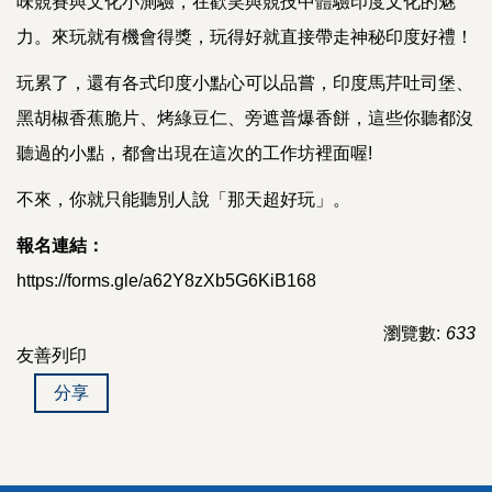
味競賽與文化小測驗，在歡笑與競技中體驗印度文化的魅
力。來玩就有機會得獎，玩得好就直接帶走神秘印度好禮！
玩累了，還有各式印度小點心可以品嘗，印度馬芹吐司堡、
黑胡椒香蕉脆片、烤綠豆仁、旁遮普爆香餅，這些你聽都沒
聽過的小點，都會出現在這次的工作坊裡面喔!
不來，你就只能聽別人說「那天超好玩」。
報名連結：
https://forms.gle/a62Y8zXb5G6KiB168
瀏覽數:
633
友善列印
分享