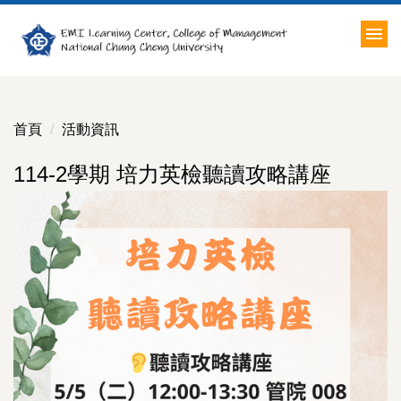
跳
到
主
要
內
容
首頁
活動資訊
區
114-2學期 培力英檢聽讀攻略講座