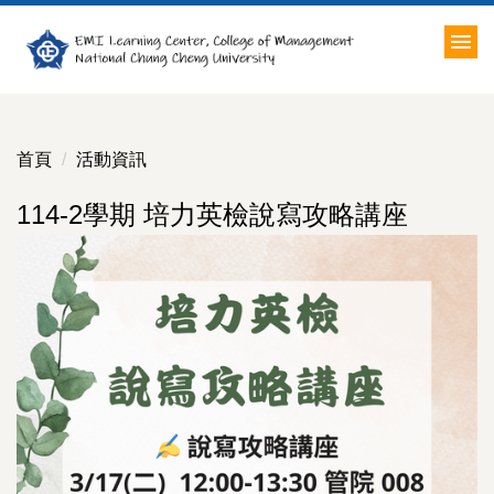
跳
到
主
要
內
容
首頁
活動資訊
區
114-2學期 培力英檢說寫攻略講座