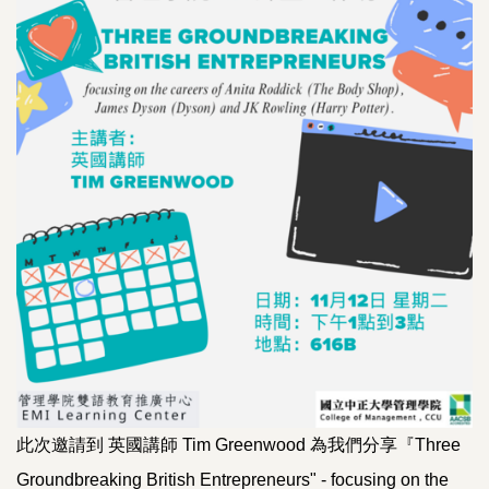
此次邀請到 英國講師 Tim Greenwood 為我們分享『Three
Groundbreaking British Entrepreneurs" - focusing on the